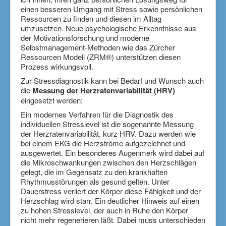
gesetzl. Versicherte
einen besseren Umgang mit Stress sowie persönlichen
Ressourcen zu finden und diesen im Alltag
Aktuelles
umzusetzen. Neue psychologische Erkenntnisse aus
der Motivationsforschung und moderne
Über mich
Selbstmanagement-Methoden wie das Zürcher
Impressum
Ressourcen Modell (ZRM®) unterstützen diesen
Prozess wirkungsvoll.
Zur Stressdiagnostik kann bei Bedarf und Wunsch auch
die
Messung der Herzratenvariabilität (HRV)
eingesetzt werden:
Ein modernes Verfahren für die Diagnostik des
individuellen Stresslevel ist die sogenannte Messung
der Herzratenvariabilität, kurz HRV. Dazu werden wie
bei einem EKG die Herzströme aufgezeichnet und
ausgewertet. Ein besonderes Augenmerk wird dabei auf
die Mikroschwankungen zwischen den Herzschlägen
gelegt, die im Gegensatz zu den krankhaften
Rhythmusstörungen als gesund gelten. Unter
Dauerstress verliert der Körper diese Fähigkeit und der
Herzschlag wird starr. Ein deutlicher Hinweis auf einen
zu hohen Stresslevel, der auch in Ruhe den Körper
nicht mehr regenerieren läßt. Dabei muss unterschieden