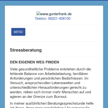
Telefon: 06221-408100
MENÜ
Hausarzt
Stressberatung
Kontakt
Naturheilverfahren
DEN EIGENEN WEG FINDEN
Viele gesundheitliche Probleme entstehen durch die
FX Mayr
fehlende Balance von Arbeitsbelastung, familiären
Ernährung
Anforderungen und persönlichen Bedürfnissen. Im
Versuch, anspruchsvollen Lebenswelten und
Gewicht
unterschiedlichen Herausforderungen gerecht zu
werden, reiben sich immer mehr Menschen auf und
med. Zweitmeinung
agieren an der Grenze zum Burnout.
amtsärztl. Untersuchung
In meiner ausführlichen Beratungssprechstunde helfe
ich Ihnen, Ihren ganz persönlichen Lösungsweg für