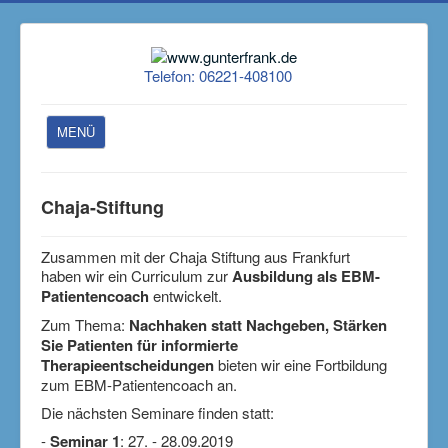
Telefon: 06221-408100
MENÜ
Intro
Chaja-Stiftung
Bücher
Vorträge
Zusammen mit der Chaja Stiftung aus Frankfurt
haben wir ein Curriculum zur
Ausbildung als EBM-
Seminare
Patientencoach
entwickelt.
Medienberichte
Zum Thema:
Nachhaken statt Nachgeben, Stärken
Sie Patienten für informierte
Über mich
Therapieentscheidungen
bieten wir eine Fortbildung
zum EBM-Patientencoach an.
Referenzen
Die nächsten Seminare finden statt:
Downloads
-
Seminar 1
: 27. - 28.09.2019