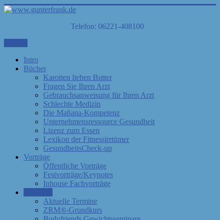
Telefon: 06221-408100
MENÜ
Intro
Bücher
Karotten lieben Butter
Fragen Sie Ihren Arzt
Gebrauchsanweisung für Ihren Arzt
Schlechte Medizin
Die Mañana-Kompetenz
Unternehmensressource Gesundheit
Lizenz zum Essen
Lexikon der Fitnessirrtümer
GesundheitsCheck-up
Vorträge
Öffentliche Vorträge
Festvorträge/Keynotes
Inhouse Fachvorträge
Seminare
Aktuelle Termine
ZRM®-Grundkurs
Bodyfriends Gewichtsseminare