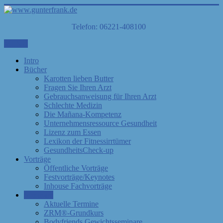
Telefon: 06221-408100
MENÜ
Intro
Bücher
Karotten lieben Butter
Fragen Sie Ihren Arzt
Gebrauchsanweisung für Ihren Arzt
Schlechte Medizin
Die Mañana-Kompetenz
Unternehmensressource Gesundheit
Lizenz zum Essen
Lexikon der Fitnessirrtümer
GesundheitsCheck-up
Vorträge
Öffentliche Vorträge
Festvorträge/Keynotes
Inhouse Fachvorträge
Seminare
Aktuelle Termine
ZRM®-Grundkurs
Bodyfriends Gewichtsseminare